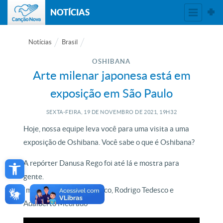
NOTÍCIAS
Notícias
Brasil
OSHIBANA
Arte milenar japonesa está em
exposição em São Paulo
SEXTA-FEIRA, 19
DE
NOVEMBRO
DE
2021, 19H32
Hoje, nossa equipe leva você para uma visita a uma
exposição de Oshibana. Você sabe o que é Oshibana?
Open toolbar
A repórter Danusa Rego foi até lá e mostra para
gente.
Imagens de Rafael Tedesco, Rodrigo Tedesco e
Adalberto Medrado