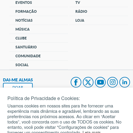
EVENTOS
TV
FORMAÇÃO
RÁDIO
NOTÍCIAS
LOJA
MÚSICA
CLUBE
SANTUÁRIO
COMUNIDADE
SOCIAL
DAI-ME ALMAS
DOAR
Política de Privacidade e Cookies:
Fundação João Paulo II
Usamos cookies em nossos sites para lhe fornecer uma
experiência mais dinâmica e agradável, lembrando as suas
Pedido de Oração
preferências nos próximos acessos. Ao clicar em “Aceitar
todos”, você concorda com o uso de TODOS os cookies. No
Mapa do site
entanto, você pode visitar "Configurações de cookies" para
fornecer um consentimento controlado.
Leia mais