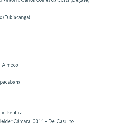
)
ro (Tubiacanga)
 – Almoço
Copacabana
 em Benfica
Hélder Câmara, 3811 – Del Castilho