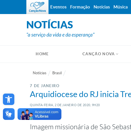
Eventos
Formação
Notícias
Música
NOTÍCIAS
"a serviço da vida e da esperança"
HOME
CANÇÃO NOVA
Notícias
Brasil
7 DE JANEIRO
Open toolbar
Arquidiocese do RJ inicia Tr
QUINTA-FEIRA, 2
DE
JANEIRO
DE
2020, 9H20
Imagem missionária de São Sebasti