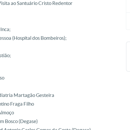
isita ao Santuário Cristo Redentor
Inca;
Pessoa (Hospital dos Bombeiros);
stião;
so
ediatria Martagão Gesteira
tino Fraga Filho
Almoço
om Bosco (Degase)
of Antonio Carlos Gomes da Costa (Degase)