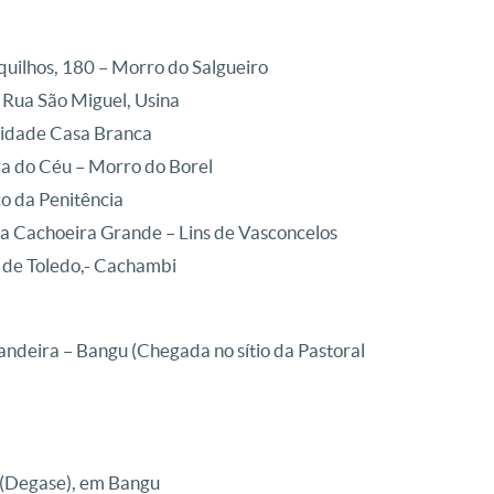
quilhos, 180 – Morro do Salgueiro
, Rua São Miguel, Usina
nidade Casa Branca
ra do Céu – Morro do Borel
co da Penitência
da Cachoeira Grande – Lins de Vasconcelos
z de Toledo,- Cachambi
andeira – Bangu (Chegada no sítio da Pastoral
 (Degase), em Bangu