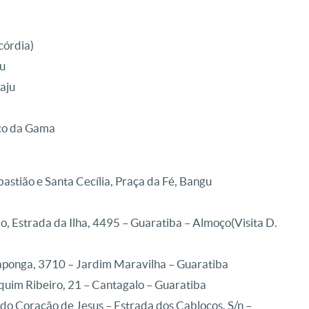
córdia)
ju
Caju
sco da Gama
astião e Santa Cecília, Praça da Fé, Bangu
o, Estrada da Ilha, 4495 – Guaratiba – Almoço(Visita D.
raponga, 3710 – Jardim Maravilha – Guaratiba
quim Ribeiro, 21 – Cantagalo – Guaratiba
do Coração de Jesus – Estrada dos Cablocos, S/n –