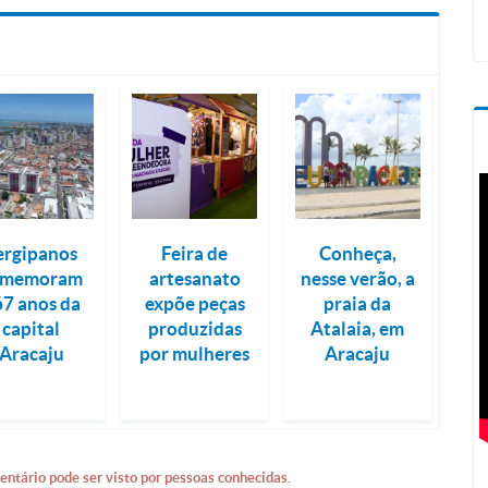
ergipanos
Feira de
Conheça,
omemoram
artesanato
nesse verão, a
67 anos da
expõe peças
praia da
capital
produzidas
Atalaia, em
Aracaju
por mulheres
Aracaju
entário pode ser visto por pessoas conhecidas.