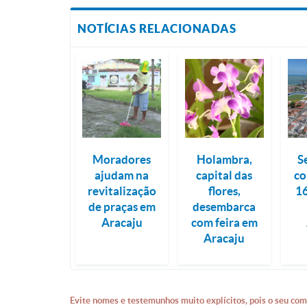
NOTÍCIAS RELACIONADAS
Moradores
Holambra,
S
ajudam na
capital das
c
revitalização
flores,
1
de praças em
desembarca
Aracaju
com feira em
Aracaju
Evite nomes e testemunhos muito explícitos, pois o seu com