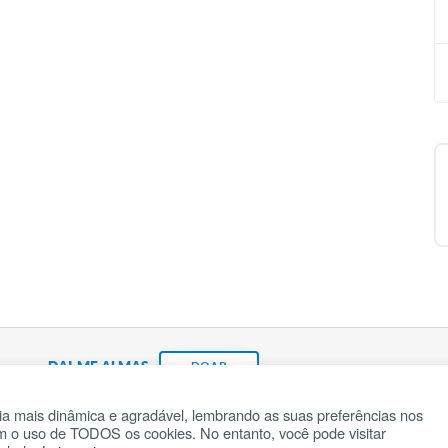
DAI-ME ALMAS
DOAR
a mais dinâmica e agradável, lembrando as suas preferências nos
om o uso de TODOS os cookies. No entanto, você pode visitar
Fundação João Paulo II
Pedido de Oração
Ma