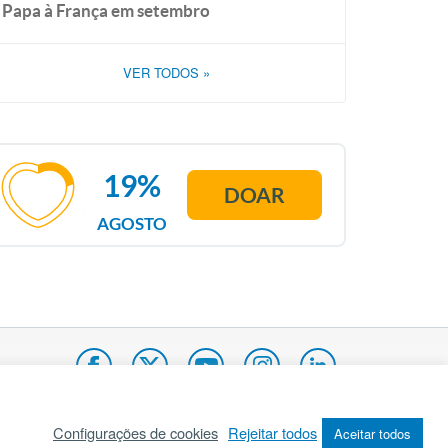
Papa à França em setembro
VER TODOS
»
19%
DOAR
AGOSTO
Configurações de cookies
Rejeitar todos
Aceitar todos
pa do site
Internacional