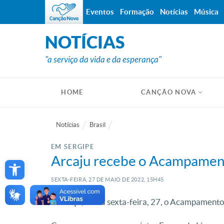
Eventos
Formação
Notícias
Música
NOTÍCIAS
"a serviço da vida e da esperança"
HOME
CANÇÃO NOVA
Notícias
Brasil
EM SERGIPE
Open toolbar
Arcaju recebe o Acampament
SEXTA-FEIRA, 27
DE
MAIO
DE
2022, 15H45
Começa, nessa sexta-feira, 27, o Acampamento