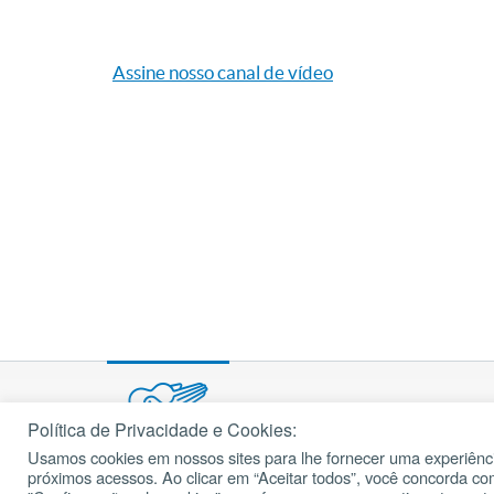
Assine nosso canal de vídeo
Política de Privacidade e Cookies:
Usamos cookies em nossos sites para lhe fornecer uma experiênci
© 2002 – 2026
próximos acessos. Ao clicar em “Aceitar todos”, você concorda c
cancaonova.com
Todos os direitos reservados.