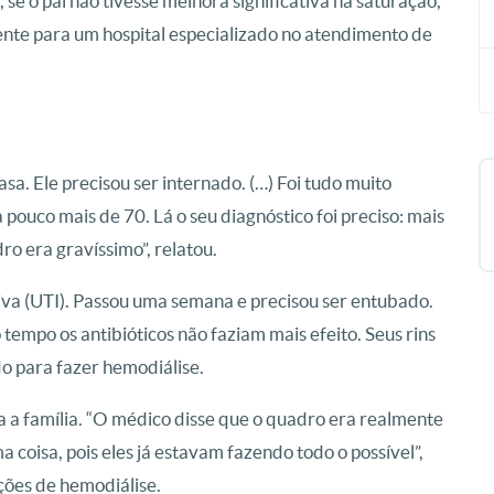
se o pai não tivesse melhora significativa na saturação,
te para um hospital especializado no atendimento de
sa. Ele precisou ser internado. (…) Foi tudo muito
 pouco mais de 70. Lá o seu diagnóstico foi preciso: mais
o era gravíssimo”, relatou.
siva (UTI). Passou uma semana e precisou ser entubado.
mpo os antibióticos não faziam mais efeito. Seus rins
do para fazer hemodiálise.
ra a família. “O médico disse que o quadro era realmente
 coisa, pois eles já estavam fazendo todo o possível”,
ções de hemodiálise.