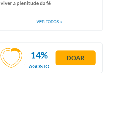
viver a plenitude da fé
VER TODOS
»
14%
DOAR
AGOSTO