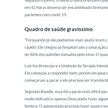
Segundo o jovem, o médico havia orientado que, 
em 42 horas deveria ser encaminhado diretamen
pacientes com covid-19.
Quadro de saúde gravíssimo
“Foi quando já não podíamos mais ajudá-lo em ca
rápido. Ele chegou ao hospital com a saturação a
de 86% dos pulmões tomados pelo vírus. O quadr
Luiz foi direto para a Unidade de Terapia Inten
Ele começou a responder bem, porém em pouco te
começaram a parar e ele precisou ser transferi
Segundo Randle, essa foi a parte mais difícil pa
muito delicado e apenas Deus podia fazer alguma
lembra. O aposentado precisou fazer quatro se