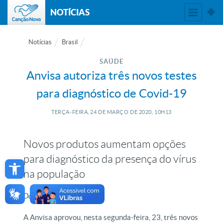
NOTÍCIAS
Notícias
Brasil
SAÚDE
Anvisa autoriza três novos testes
para diagnóstico de Covid-19
TERÇA-FEIRA, 24
DE
MARÇO
DE
2020, 10H13
Novos produtos aumentam opções
Open toolbar
para diagnóstico da presença do vírus
na população
Da redação, com Anvisa
A Anvisa aprovou, nesta segunda-feira, 23, três novos