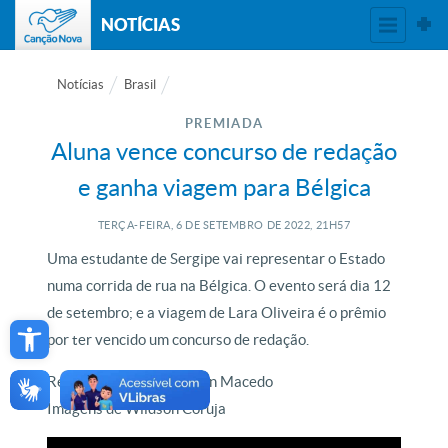
NOTÍCIAS
Notícias
Brasil
PREMIADA
Aluna vence concurso de redação
e ganha viagem para Bélgica
TERÇA-FEIRA, 6
DE
SETEMBRO
DE
2022, 21H57
Uma estudante de Sergipe vai representar o Estado
numa corrida de rua na Bélgica. O evento será dia 12
Open toolbar
de setembro; e a viagem de Lara Oliveira é o prêmio
por ter vencido um concurso de redação.
Reportagem de Cleverton Macedo
Imagens de Wildson Coruja