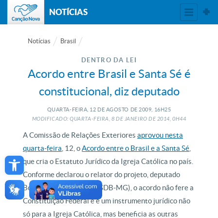
NOTÍCIAS
Notícias
Brasil
DENTRO DA LEI
Acordo entre Brasil e Santa Sé é
constitucional, diz deputado
QUARTA-FEIRA, 12
DE
AGOSTO
DE
2009, 16H25
MODIFICADO: QUARTA-FEIRA, 8
DE
JANEIRO
DE
2014, 0H44
A Comissão de Relações Exteriores
aprovou nesta
quarta-feira
, 12, o
Acordo entre o Brasil e a Santa Sé
,
Open toolbar
que cria o Estatuto Jurídico da Igreja Católica no país.
Conforme declarou o relator do projeto, deputado
Bonifácio de Andrada (PSDB-MG), o acordo não fere a
Constituição Federal e é um instrumento jurídico não
só para a Igreja Católica, mas beneficia as outras