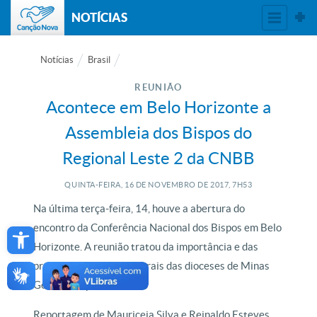
NOTÍCIAS
Notícias
Brasil
REUNIÃO
Acontece em Belo Horizonte a
Assembleia dos Bispos do
Regional Leste 2 da CNBB
QUINTA-FEIRA, 16
DE
NOVEMBRO
DE
2017, 7H53
Na última terça-feira, 14, houve a abertura do
Open toolbar
encontro da Conferência Nacional dos Bispos em Belo
Horizonte. A reunião tratou da importância e das
problemáticas das pastorais das dioceses de Minas
Gerais e Espírito Santo.
Reportagem de Mauriceia Silva e Reinaldo Esteves