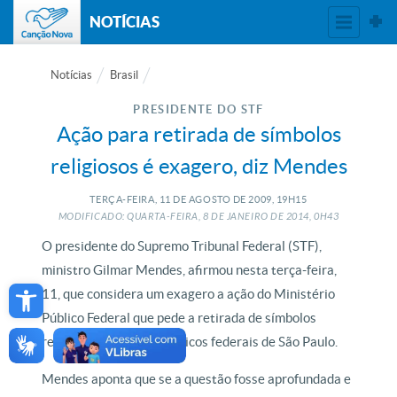
NOTÍCIAS
Notícias
Brasil
PRESIDENTE DO STF
Ação para retirada de símbolos
religiosos é exagero, diz Mendes
TERÇA-FEIRA, 11
DE
AGOSTO
DE
2009, 19H15
MODIFICADO: QUARTA-FEIRA, 8
DE
JANEIRO
DE
2014, 0H43
O presidente do Supremo Tribunal Federal (STF),
ministro Gilmar Mendes, afirmou nesta terça-feira,
Open toolbar
11, que considera um exagero a ação do Ministério
Público Federal que pede a retirada de símbolos
religiosos nos locais públicos federais de São Paulo.
Mendes aponta que se a questão fosse aprofundada e