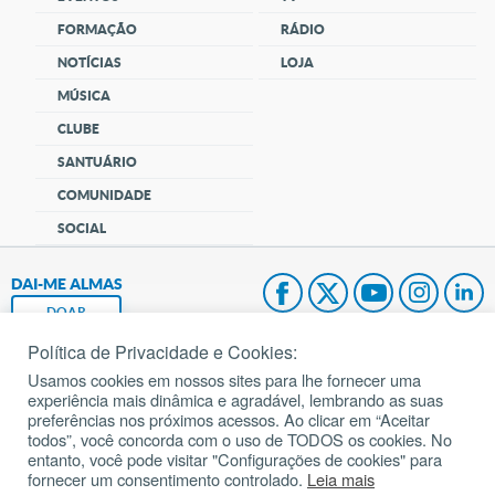
FORMAÇÃO
RÁDIO
NOTÍCIAS
LOJA
MÚSICA
CLUBE
SANTUÁRIO
COMUNIDADE
SOCIAL
DAI-ME ALMAS
DOAR
Política de Privacidade e Cookies:
Fundação João Paulo II
Usamos cookies em nossos sites para lhe fornecer uma
experiência mais dinâmica e agradável, lembrando as suas
Pedido de Oração
preferências nos próximos acessos. Ao clicar em “Aceitar
todos”, você concorda com o uso de TODOS os cookies. No
Mapa do site
entanto, você pode visitar "Configurações de cookies" para
fornecer um consentimento controlado.
Leia mais