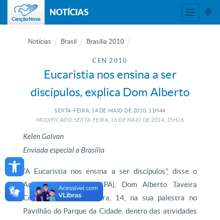
NOTÍCIAS
Notícias
Brasil
Brasília 2010
CEN 2010
Eucaristia nos ensina a ser
discípulos, explica Dom Alberto
SEXTA-FEIRA, 14
DE
MAIO
DE
2010, 11H44
MODIFICADO: SEXTA-FEIRA, 16
DE
MAIO
DE
2014, 15H26
Kelen Galvan
Enviada especial a Brasília
Open toolbar
“A Eucaristia nos ensina a ser discípulos”, disse o
Arcebispo de Belém (PA), Dom Alberto Taveira
Corrêa, nesta sexta-feira, 14, na sua palestra no
Pavilhão do Parque da Cidade, dentro das atividades