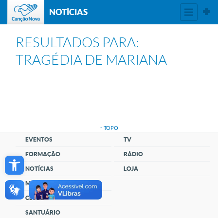
NOTÍCIAS
RESULTADOS PARA:
TRAGÉDIA DE MARIANA
↑ TOPO
EVENTOS
TV
Open toolbar
FORMAÇÃO
RÁDIO
NOTÍCIAS
LOJA
MÚSICA
CLUBE
SANTUÁRIO