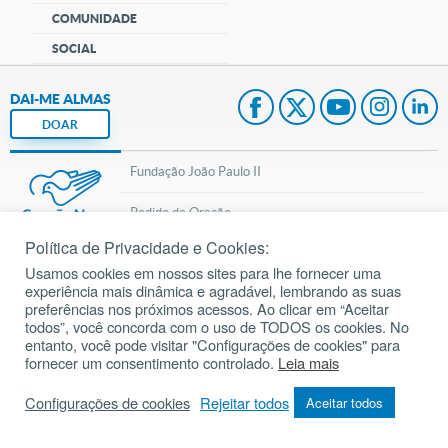
COMUNIDADE
SOCIAL
DAI-ME ALMAS
DOAR
Fundação João Paulo II
Pedido de Oração
Política de Privacidade e Cookies:
Mapa do site
Usamos cookies em nossos sites para lhe fornecer uma
experiência mais dinâmica e agradável, lembrando as suas
Internacional
preferências nos próximos acessos. Ao clicar em “Aceitar
todos”, você concorda com o uso de TODOS os cookies. No
© 2002 – 2026
Todos os direitos reservados.
cancaonova.com
entanto, você pode visitar "Configurações de cookies" para
fornecer um consentimento controlado.
Leia mais
Configurações de cookies
Rejeitar todos
Aceitar todos