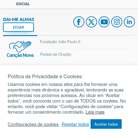
SOCIAL
DAI-ME ALMAS
DOAR
Fundação João Paulo II
Pedido de Oração
Mapa do site
Política de Privacidade e Cookies:
Internacional
Usamos cookies em nossos sites para lhe fornecer uma
experiência mais dinâmica e agradável, lembrando as suas
© 2002 – 2026
Todos os direitos reservados.
cancaonova.com
preferências nos próximos acessos. Ao clicar em “Aceitar
todos”, você concorda com o uso de TODOS os cookies. No
entanto, você pode visitar "Configurações de cookies" para
fornecer um consentimento controlado.
Leia mais
Configurações de cookies
Rejeitar todos
Aceitar todos