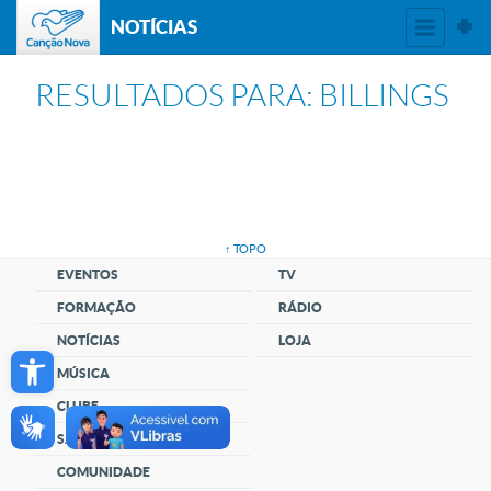
NOTÍCIAS
RESULTADOS PARA: BILLINGS
↑ TOPO
EVENTOS
TV
FORMAÇÃO
RÁDIO
Open toolbar
NOTÍCIAS
LOJA
MÚSICA
CLUBE
SANTUÁRIO
COMUNIDADE